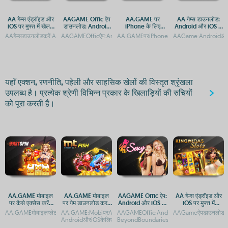
AA गेम्स एंड्रॉइड और
AAGAME Offic ऐप
AA.GAME पर
AA गेम्स डाउनलोड:
iOS पर मुफ्त में खेलने
डाउनलोड: Android
iPhone के लिए
Android और iOS के
के लिए डाउनलोड करें
और iOS प्लेटफ़ॉर्म
Android ऐप्स कैसे
लिए मुफ्त गेमिंग ऐप
AAगेम्सडाउनलोडकरें:AndroidऔरiOSकेलिएमुफ्तगेमिंगऐपAAGame:AndroidऔरiOSकेलिएमुफ्तडा
AAGAMEOfficऐप:AndroidऔरiOSपरमुफ्तडाउनलोडAAGAMEOffic:A
AA.GAMEपरiPhoneकेलिएऐप्सऔरगेम्सकाआनंदल
AAGame:AndroidऔरiOS
गाइड
डाउनलोड करें
यहाँ एक्शन, रणनीति, पहेली और साहसिक खेलों की विस्तृत श्रृंखला
उपलब्ध है। प्रत्येक श्रेणी विभिन्न प्रकार के खिलाड़ियों की रुचियों
को पूरा करती है।
AA.GAME मोबाइल
AA.GAME मोबाइल
AAGAME Offic ऐप:
AA गेम्स एंड्रॉइड और
पर कैसे एक्सेस करें?
पर गेम डाउनलोड करने
Android और iOS पर
iOS पर मुफ्त में
एंड्रॉइड और iOS ऐप
का आसान तरीका
डाउनलोड करें
डाउनलोड करें
AA.GAMEमोबाइलप्लेटफ़ॉर्म:AndroidऔरiOSकेलिएएक्सेसगाइडAA.GAME:Mobiपरमुफ्तमेंगेम्सडाउ
AA.GAME:MobiपरAndroidऔरiOSकेलिएमोबाइलगेम्सडाउनलोडकरेंAA.
AAGAMEOffic:AndroidऔरAppleकेलिएऐपडा
AAGameऐपडाउनलोड:And
डाउनलोड गाइड
AndroidऔरiOSकेलिएआसानए
BeyondBoundaries.**AAGAMEOffic