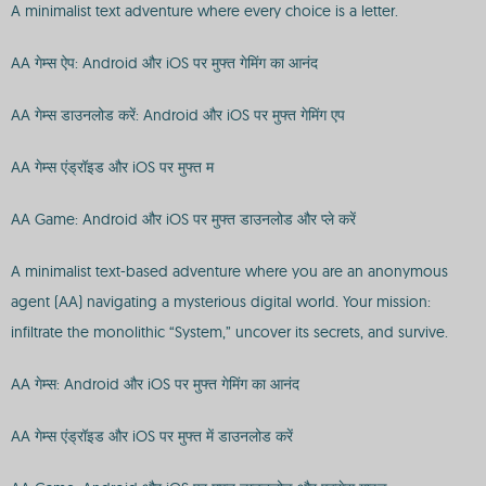
A minimalist text adventure where every choice is a letter.
AA गेम्स ऐप: Android और iOS पर मुफ्त गेमिंग का आनंद
AA गेम्स डाउनलोड करें: Android और iOS पर मुफ्त गेमिंग एप
AA गेम्स एंड्रॉइड और iOS पर मुफ्त म
AA Game: Android और iOS पर मुफ्त डाउनलोड और प्ले करें
A minimalist text-based adventure where you are an anonymous
agent (AA) navigating a mysterious digital world. Your mission:
infiltrate the monolithic “System,” uncover its secrets, and survive.
AA गेम्स: Android और iOS पर मुफ्त गेमिंग का आनंद
AA गेम्स एंड्रॉइड और iOS पर मुफ्त में डाउनलोड करें