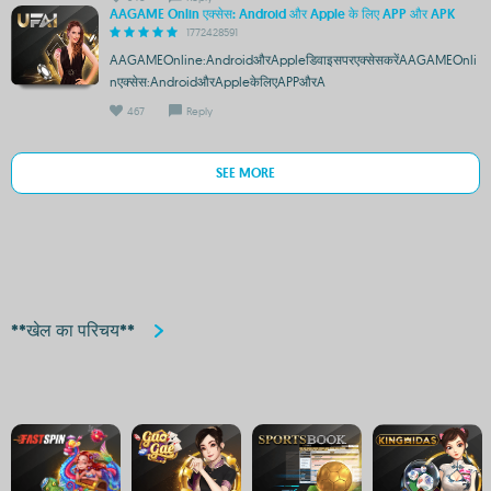
AAGAME Onlin एक्सेस: Android और Apple के लिए APP और APK
1772428591
AAGAMEOnline:AndroidऔरAppleडिवाइसपरएक्सेसकरेंAAGAMEOnli
nएक्सेस:AndroidऔरAppleकेलिएAPPऔरA
467
Reply
SEE MORE
**खेल का परिचय**