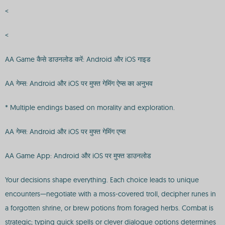
<
<
AA Game कैसे डाउनलोड करें: Android और iOS गाइड
AA गेम्स: Android और iOS पर मुफ्त गेमिंग ऐप्स का अनुभव
* Multiple endings based on morality and exploration.
AA गेम्स: Android और iOS पर मुफ्त गेमिंग एप्स
AA Game App: Android और iOS पर मुफ्त डाउनलोड
Your decisions shape everything. Each choice leads to unique
encounters—negotiate with a moss-covered troll, decipher runes in
a forgotten shrine, or brew potions from foraged herbs. Combat is
strategic; typing quick spells or clever dialogue options determines