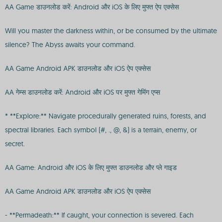
AA Game डाउनलोड करें: Android और iOS के लिए मुफ्त ऐप एक्सेस
Will you master the darkness within, or be consumed by the ultimate
silence? The Abyss awaits your command.
AA Game Android APK डाउनलोड और iOS ऐप एक्सेस
AA गेम्स डाउनलोड करें: Android और iOS पर मुफ्त गेमिंग एप्स
* **Explore:** Navigate procedurally generated ruins, forests, and
spectral libraries. Each symbol (#, ., @, &) is a terrain, enemy, or
secret.
AA Game: Android और iOS के लिए मुफ्त डाउनलोड और प्ले गाइड
AA Game Android APK डाउनलोड और iOS ऐप एक्सेस
- **Permadeath:** If caught, your connection is severed. Each