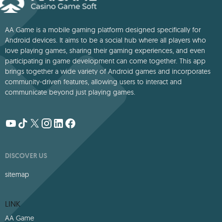
AA Game is a mobile gaming platform designed specifically for
Android devices. It aims to be a social hub where all players who
love playing games, sharing their gaming experiences, and even
participating in game development can come together. This app
brings together a wide variety of Android games and incorporates
community-driven features, allowing users to interact and
communicate beyond just playing games.
DISCOVER US
sitemap
LINK
AA Game