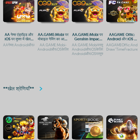
AA गेम्स एंड्रॉइड और
AA.GAME:Mobi पर
AA.GAME:Mobi पर
AAGAME Offic:
iOS पर मुफ्त में खेलने
मोबाइल गेमिंग का आनंद
Genshin Impact
Android और iOS के
के लिए डाउनलोड करें
लें - Android और
APK डाउनलोड करें -
लिए ऑफिशियल APP
AAगेम्स:AndroidऔरiOSपरमुफ्तगेमिंगकाआनंदAAगेम्सऐप:AndroidऔरiOSपरमुफ्तगेमिंगकाआनंदAAगेम
AA.GAME:Mobi-
AA.GAME:Mobiपरमुफ्तमेंगेमडाउनलोडकरें-
AAGAMEOffic:Andro
iOS के लिए एक्सेस करें
Android और iOS के
डाउनलोड गाइड
AndroidऔरiOSकेलिएमोबाइलगेमिंगप्लेटफ़ॉर्मAA.GAME:Mobiपरमोबाइलगेमि
AndroidऔरiOSकेलिएAA.GAME:Mobi-
Draw"TimeFracture
लिए
AndroidऔरiOSपरमुफ्तगे
**खेल श्रेणियाँ**