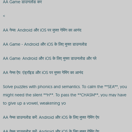
AA Game डाउनलोड कर
<
AA गेम्स: Android और iOS पर मुफ्त गेमिंग का आनंद
AA Game - Android और iOS के लिए मुफ्त डाउनलोड
AA Game: Android और iOS के लिए मुफ्त डाउनलोड और प्ले
AA गेम्स ऐप: एंड्रॉइड और iOS पर मुफ्त गेमिंग का आनंद
Solve puzzles with phonics and semantics. To calm the **SEA**, you
might need the silent **H**. To pass the **CHASM**, you may have
to give up a vowel, weakening yo
AA गेम्स डाउनलोड करें: Android और iOS के लिए मुफ्त गेमिंग ऐप
AA गेम्स डाउनलोड करें: Android और iOS के लिए मुफ्त गेमिंग ऐप