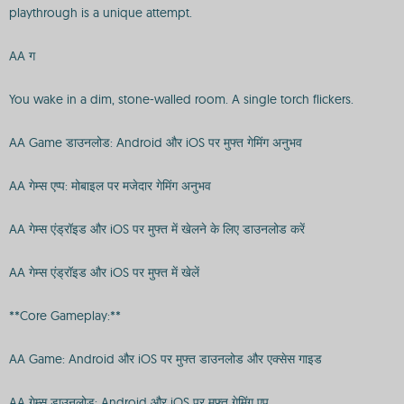
playthrough is a unique attempt.
AA ग
You wake in a dim, stone-walled room. A single torch flickers.
AA Game डाउनलोड: Android और iOS पर मुफ्त गेमिंग अनुभव
AA गेम्स एप्प: मोबाइल पर मजेदार गेमिंग अनुभव
AA गेम्स एंड्रॉइड और iOS पर मुफ्त में खेलने के लिए डाउनलोड करें
AA गेम्स एंड्रॉइड और iOS पर मुफ्त में खेलें
**Core Gameplay:**
AA Game: Android और iOS पर मुफ्त डाउनलोड और एक्सेस गाइड
AA गेम्स डाउनलोड: Android और iOS पर मुफ्त गेमिंग एप