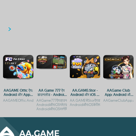
AAGAME Offic ऐप:
AA Game 777 ऐप
AA.GAME:Stor -
AAGame Club
Android और Apple
डाउनलोड - Android
Android और iOS पर
App: Android और
पर डाउनलोड करें
और iOS प्लेटफॉर्म पर
मुफ्त गेम्स डाउनलोड
iOS के लिए गेमिंग
AAGAMEOffic:AndroidऔरiOSपरमुफ्तगेमिंगएक्सेसAAGAMEOfficऐप:AndroidऔरAppleडिवाइ
AAGame777ऐपडाउनलोड-
AA.GAMEसेStorऐपडाउनलोडकरें:Androidऔरi
AAGameClubApp:And
एक्सेस
करें
प्लेटफॉर्म
AndroidऔरiOSप्लेटफ़ॉर्मगाइडAAGame777ऐपडाउनलोड-
AndroidऔरiOSकेलिएमुफ्तगेमडा
AndroidऔरiOSपरगेमिंगएक्