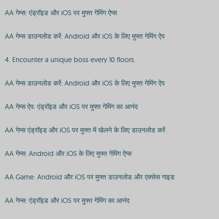
AA गेम्स: एंड्रॉइड और iOS पर मुफ्त गेमिंग ऐप्स
AA गेम्स डाउनलोड करें: Android और iOS के लिए मुफ्त गेमिंग ऐप
4. Encounter a unique boss every 10 floors.
AA गेम्स डाउनलोड करें: Android और iOS के लिए मुफ्त गेमिंग ऐप
AA गेम्स ऐप: एंड्रॉइड और iOS पर मुफ्त गेमिंग का आनंद
AA गेम्स एंड्रॉइड और iOS पर मुफ्त में खेलने के लिए डाउनलोड करें
AA गेम्स: Android और iOS के लिए मुफ्त गेमिंग ऐप्स
AA Game: Android और iOS पर मुफ्त डाउनलोड और एक्सेस गाइड
AA गेम्स: एंड्रॉइड और iOS पर मुफ्त गेमिंग का आनंद