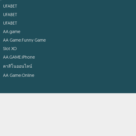
UFABET
UFABET
UFABET
AA.game
AA Game:Funny Game
Slot XO
AA.GAME:iPhone
คาสิโนออนไลน์
AA Game:Online