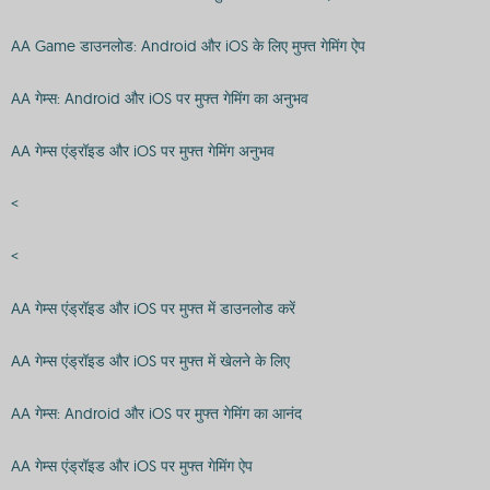
AA Game डाउनलोड: Android और iOS के लिए मुफ्त गेमिंग ऐप
AA गेम्स: Android और iOS पर मुफ्त गेमिंग का अनुभव
AA गेम्स एंड्रॉइड और iOS पर मुफ्त गेमिंग अनुभव
<
<
AA गेम्स एंड्रॉइड और iOS पर मुफ्त में डाउनलोड करें
AA गेम्स एंड्रॉइड और iOS पर मुफ्त में खेलने के लिए
AA गेम्स: Android और iOS पर मुफ्त गेमिंग का आनंद
AA गेम्स एंड्रॉइड और iOS पर मुफ्त गेमिंग ऐप