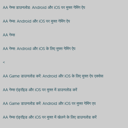
AA गेम्स डाउनलोड: Android और iOS पर मुफ्त गेमिंग ऐप
AA गेम्स: Android और iOS पर मुफ्त गेमिंग ऐप
AA गेम्स
AA गेम्स: Android और iOS के लिए मुफ्त गेमिंग ऐप
<
AA Game डाउनलोड करें: Android और iOS के लिए मुफ्त ऐप एक्सेस
AA गेम्स एंड्रॉइड और iOS पर मुफ्त में डाउनलोड करें
AA Game डाउनलोड करें: Android और iOS पर मुफ्त गेमिंग एप
AA गेम्स एंड्रॉइड और iOS पर मुफ्त में खेलने के लिए डाउनलोड करें