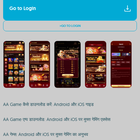
Go to Login
>GO TO LOGIN
AA Game कैसे डाउनलोड करें: Android और iOS गाइड
AA Game एप्प डाउनलोड: Android और iOS पर मुफ्त गेमिंग एक्सेस
AA गेम्स: Android और iOS पर मुफ्त गेमिंग का अनुभव