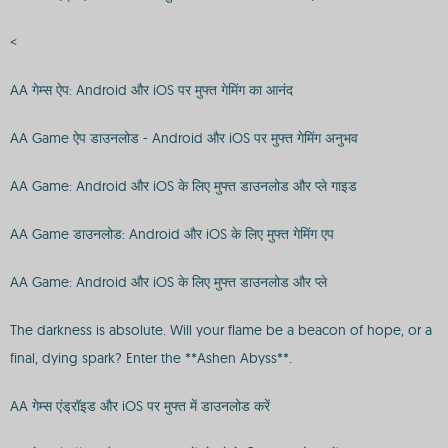
<
AA गेम्स ऐप: Android और iOS पर मुफ्त गेमिंग का आनंद
AA Game ऐप डाउनलोड - Android और iOS पर मुफ्त गेमिंग अनुभव
AA Game: Android और iOS के लिए मुफ्त डाउनलोड और प्ले गाइड
AA Game डाउनलोड: Android और iOS के लिए मुफ्त गेमिंग एप
AA Game: Android और iOS के लिए मुफ्त डाउनलोड और प्ले
The darkness is absolute. Will your flame be a beacon of hope, or a
final, dying spark? Enter the **Ashen Abyss**.
AA गेम्स एंड्रॉइड और iOS पर मुफ्त में डाउनलोड करें