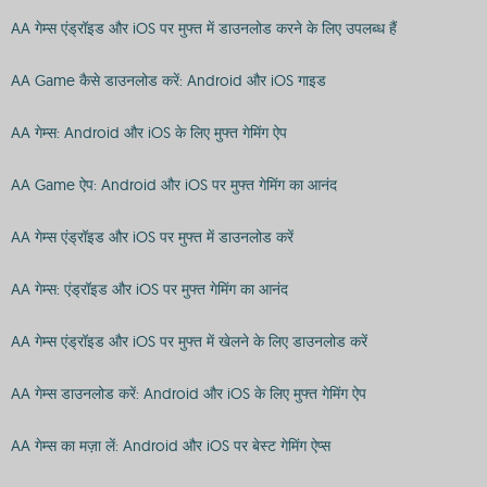
AA गेम्स एंड्रॉइड और iOS पर मुफ्त में डाउनलोड करने के लिए उपलब्ध हैं
AA Game कैसे डाउनलोड करें: Android और iOS गाइड
AA गेम्स: Android और iOS के लिए मुफ्त गेमिंग ऐप
AA Game ऐप: Android और iOS पर मुफ्त गेमिंग का आनंद
AA गेम्स एंड्रॉइड और iOS पर मुफ्त में डाउनलोड करें
AA गेम्स: एंड्रॉइड और iOS पर मुफ्त गेमिंग का आनंद
AA गेम्स एंड्रॉइड और iOS पर मुफ्त में खेलने के लिए डाउनलोड करें
AA गेम्स डाउनलोड करें: Android और iOS के लिए मुफ्त गेमिंग ऐप
AA गेम्स का मज़ा लें: Android और iOS पर बेस्ट गेमिंग ऐप्स