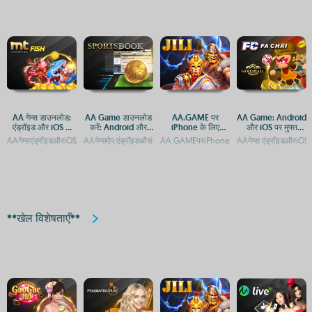
AA गेम्स डाउनलोड:
AA Game डाउनलोड
AA.GAME पर
AA Game: Android
एंड्रॉइड और iOS के
करें: Android और
iPhone के लिए
और iOS पर मुफ्त
लिए मुफ्त गेमिंग ऐप
iOS पर मुफ्त गेमिंग एप
Android ऐप्स कैसे
डाउनलोड और एक्सेस
AAगेम्सएंड्रॉइडऔरiOSपरमुफ्तमेंखेलनेकेलिएडाउनलोडकरेंAAGame:AndroidऔरiOSकेलिएमुफ्तडा
AAगेम्सऐप:एंड्रॉइडऔरiOSपरमुफ्तगेमिंगकाआनंदAAGameAndroidऔरiOSपर
AA.GAMEपरiPhoneकेलिएAndroidऐप्सकैसेडा
AAगेम्स:एंड्रॉइडऔरi
डाउनलोड करें
गाइड
**खेल विशेषताएँ**