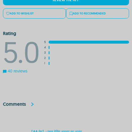
REVIEW THE APP
ADD TO WISHLIST
ADD TO RECOMMENDED
Rating
5.0
5
4
3
2
1
40 reviews
Comments
【AA गेम】: गहन गेमिंग अनुभव का आनंद