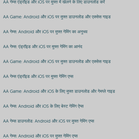
AA गेम्स एंड्रॉइड और iOS पर मुफ्त में खेलने के लिए डाउनलोड करें
AA Game: Android और iOS पर मुफ्त डाउनलोड और एक्सेस गाइड
AA गेम्स: Android और iOS पर मुफ्त गेमिंग का अनुभव
AA गेम्स: एंड्रॉइड और iOS पर मुफ्त गेमिंग का आनंद
AA Game: Android और iOS पर मुफ्त डाउनलोड और एक्सेस गाइड
AA गेम्स एंड्रॉइड और iOS पर मुफ्त गेमिंग एप्स
AA Game: Android और iOS के लिए मुफ्त डाउनलोड और गेमप्ले गाइड
AA गेम्स: Android और iOS के लिए बेस्ट गेमिंग ऐप्स
AA गेम्स डाउनलोड: Android और iOS पर मुफ्त गेमिंग एप्स
AA गेम्स: Android और iOS पर मुफ्त गेमिंग एप्स