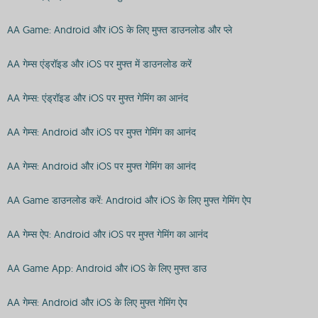
AA Game: Android और iOS के लिए मुफ्त डाउनलोड और प्ले
AA गेम्स एंड्रॉइड और iOS पर मुफ्त में डाउनलोड करें
AA गेम्स: एंड्रॉइड और iOS पर मुफ्त गेमिंग का आनंद
AA गेम्स: Android और iOS पर मुफ्त गेमिंग का आनंद
AA गेम्स: Android और iOS पर मुफ्त गेमिंग का आनंद
AA Game डाउनलोड करें: Android और iOS के लिए मुफ्त गेमिंग ऐप
AA गेम्स ऐप: Android और iOS पर मुफ्त गेमिंग का आनंद
AA Game App: Android और iOS के लिए मुफ्त डाउ
AA गेम्स: Android और iOS के लिए मुफ्त गेमिंग ऐप