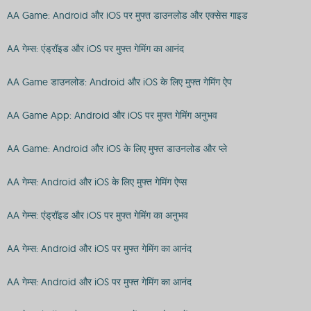
AA Game: Android और iOS पर मुफ्त डाउनलोड और एक्सेस गाइड
AA गेम्स: एंड्रॉइड और iOS पर मुफ्त गेमिंग का आनंद
AA Game डाउनलोड: Android और iOS के लिए मुफ्त गेमिंग ऐप
AA Game App: Android और iOS पर मुफ्त गेमिंग अनुभव
AA Game: Android और iOS के लिए मुफ्त डाउनलोड और प्ले
AA गेम्स: Android और iOS के लिए मुफ्त गेमिंग ऐप्स
AA गेम्स: एंड्रॉइड और iOS पर मुफ्त गेमिंग का अनुभव
AA गेम्स: Android और iOS पर मुफ्त गेमिंग का आनंद
AA गेम्स: Android और iOS पर मुफ्त गेमिंग का आनंद