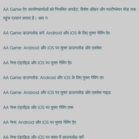
AA Game ऐप उपयोगकर्ताओं को नियमित अपडेट, विशेष ऑफ़र और मल्टीप्लेयर मोड तक
पहुंच प्रदान करता है। आप ग
AA Game डाउनलोड करें: Android और iOS के लिए मुफ्त गेमिंग ऐप
AA Game: Android और iOS पर मुफ्त डाउनलोड और एक्सेस
AA गेम्स एंड्रॉइड और iOS पर मुफ्त गेमिंग ऐप
AA Game डाउनलोड: Android और iOS के लिए मुफ्त गेमिंग एप
AA Game: Android और iOS पर मुफ्त डाउनलोड और एक्सेस गाइड
AA गेम्स एंड्रॉइड और iOS पर मुफ्त गेमिंग एप्स
AA गेम्स: Android और iOS पर मुफ्त गेमिंग ऐप
AA गेम्स एंड्रॉइड और iOS पर मुफ्त में डाउनलोड करें