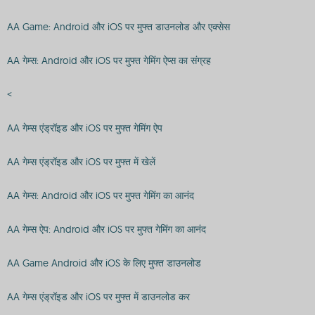
AA Game: Android और iOS पर मुफ्त डाउनलोड और एक्सेस
AA गेम्स: Android और iOS पर मुफ्त गेमिंग ऐप्स का संग्रह
<
AA गेम्स एंड्रॉइड और iOS पर मुफ्त गेमिंग ऐप
AA गेम्स एंड्रॉइड और iOS पर मुफ्त में खेलें
AA गेम्स: Android और iOS पर मुफ्त गेमिंग का आनंद
AA गेम्स ऐप: Android और iOS पर मुफ्त गेमिंग का आनंद
AA Game Android और iOS के लिए मुफ्त डाउनलोड
AA गेम्स एंड्रॉइड और iOS पर मुफ्त में डाउनलोड कर