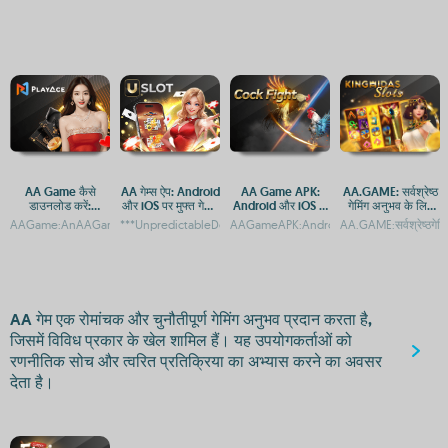
AA Game कैसे
AA गेम्स ऐप: Android
AA Game APK:
AA.GAME: सर्वश्रेष्ठ
डाउनलोड करें:
और iOS पर मुफ्त गेमिंग
Android और iOS के
गेमिंग अनुभव के लिए
Android और iOS
का आनंद
लिए डाउनलोड गाइड
आपका विश्वसनीय
AAGame:AnAAGameऐप:AndroidऔरiOSपरमुफ्तगेमिंगअनुभव
***UnpredictableDepths:**TheAbyssreshapesitselfwitheachde
AAGameAPK:AndroidऔरiOSकेलिएडाउनलोड
AA.GAME:सर्वश्रेष्ठगेम
गाइड
प्लेटफॉर्म
AA गेम एक रोमांचक और चुनौतीपूर्ण गेमिंग अनुभव प्रदान करता है,
जिसमें विविध प्रकार के खेल शामिल हैं। यह उपयोगकर्ताओं को
रणनीतिक सोच और त्वरित प्रतिक्रिया का अभ्यास करने का अवसर
देता है।