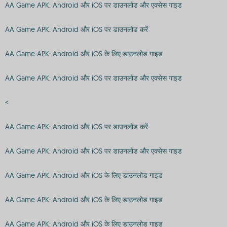
AA Game APK: Android और iOS पर डाउनलोड और एक्सेस गाइड
AA Game APK: Android और iOS पर डाउनलोड करें
AA Game APK: Android और iOS के लिए डाउनलोड गाइड
AA Game APK: Android और iOS पर डाउनलोड और एक्सेस गाइड
<
AA Game APK: Android और iOS पर डाउनलोड करें
AA Game APK: Android और iOS पर डाउनलोड और एक्सेस गाइड
AA Game APK: Android और iOS के लिए डाउनलोड गाइड
AA Game APK: Android और iOS के लिए डाउनलोड गाइड
AA Game APK: Android और iOS के लिए डाउनलोड गाइड