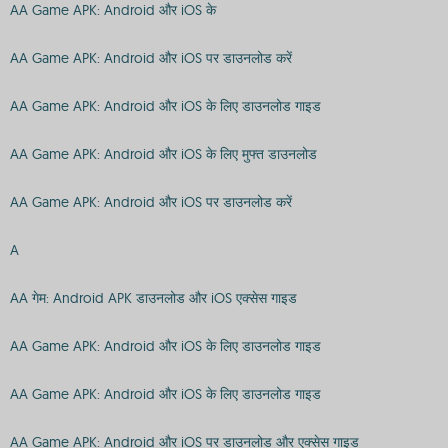
AA Game APK: Android और iOS के
AA Game APK: Android और iOS पर डाउनलोड करें
AA Game APK: Android और iOS के लिए डाउनलोड गाइड
AA Game APK: Android और iOS के लिए मुफ्त डाउनलोड
AA Game APK: Android और iOS पर डाउनलोड करें
A
AA गेम: Android APK डाउनलोड और iOS एक्सेस गाइड
AA Game APK: Android और iOS के लिए डाउनलोड गाइड
AA Game APK: Android और iOS के लिए डाउनलोड गाइड
AA Game APK: Android और iOS पर डाउनलोड और एक्सेस गाइड