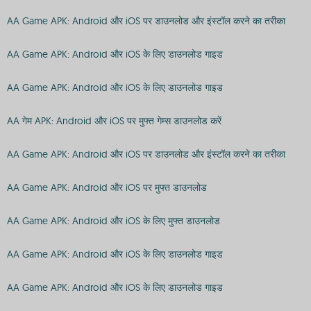
AA Game APK: Android और iOS पर डाउनलोड और इंस्टॉल करने का तरीका
AA Game APK: Android और iOS के लिए डाउनलोड गाइड
AA Game APK: Android और iOS के लिए डाउनलोड गाइड
AA गेम APK: Android और iOS पर मुफ्त गेम्स डाउनलोड करें
AA Game APK: Android और iOS पर डाउनलोड और इंस्टॉल करने का तरीका
AA Game APK: Android और iOS पर मुफ्त डाउनलोड
AA Game APK: Android और iOS के लिए मुफ्त डाउनलोड
AA Game APK: Android और iOS के लिए डाउनलोड गाइड
AA Game APK: Android और iOS के लिए डाउनलोड गाइड