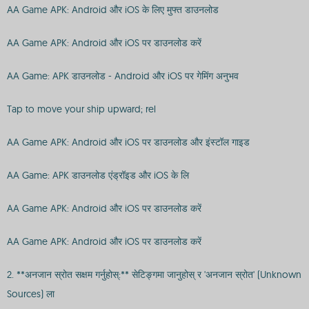
AA Game APK: Android और iOS के लिए मुफ्त डाउनलोड
AA Game APK: Android और iOS पर डाउनलोड करें
AA Game: APK डाउनलोड - Android और iOS पर गेमिंग अनुभव
Tap to move your ship upward; rel
AA Game APK: Android और iOS पर डाउनलोड और इंस्टॉल गाइड
AA Game: APK डाउनलोड एंड्रॉइड और iOS के लि
AA Game APK: Android और iOS पर डाउनलोड करें
AA Game APK: Android और iOS पर डाउनलोड करें
2. **अनजान स्रोत सक्षम गर्नुहोस्:** सेटिङ्गमा जानुहोस् र 'अनजान स्रोत' (Unknown
Sources) ला