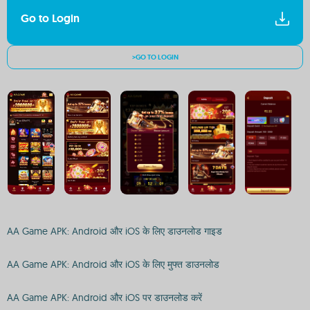
Go to Login
>GO TO LOGIN
AA Game APK: Android और iOS के लिए डाउनलोड गाइड
AA Game APK: Android और iOS के लिए मुफ्त डाउनलोड
AA Game APK: Android और iOS पर डाउनलोड करें