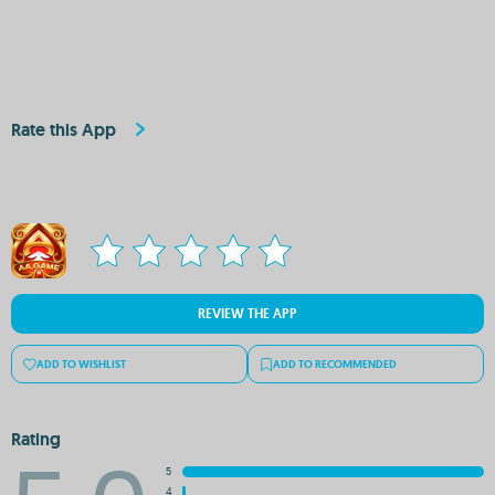
Rate this App
REVIEW THE APP
ADD TO WISHLIST
ADD TO RECOMMENDED
Rating
5
4