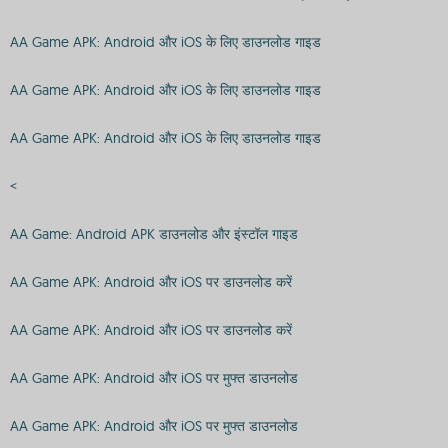
AA Game APK: Android और iOS के लिए डाउनलोड गाइड
AA Game APK: Android और iOS के लिए डाउनलोड गाइड
AA Game APK: Android और iOS के लिए डाउनलोड गाइड
<
AA Game: Android APK डाउनलोड और इंस्टॉल गाइड
AA Game APK: Android और iOS पर डाउनलोड करें
AA Game APK: Android और iOS पर डाउनलोड करें
AA Game APK: Android और iOS पर मुफ्त डाउनलोड
AA Game APK: Android और iOS पर मुफ्त डाउनलोड