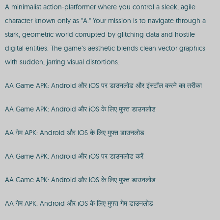
A minimalist action-platformer where you control a sleek, agile
character known only as "A." Your mission is to navigate through a
stark, geometric world corrupted by glitching data and hostile
digital entities. The game’s aesthetic blends clean vector graphics
with sudden, jarring visual distortions.
AA Game APK: Android और iOS पर डाउनलोड और इंस्टॉल करने का तरीका
AA Game APK: Android और iOS के लिए मुफ्त डाउनलोड
AA गेम APK: Android और iOS के लिए मुफ्त डाउनलोड
AA Game APK: Android और iOS पर डाउनलोड करें
AA Game APK: Android और iOS के लिए मुफ्त डाउनलोड
AA गेम APK: Android और iOS के लिए मुफ्त गेम डाउनलोड