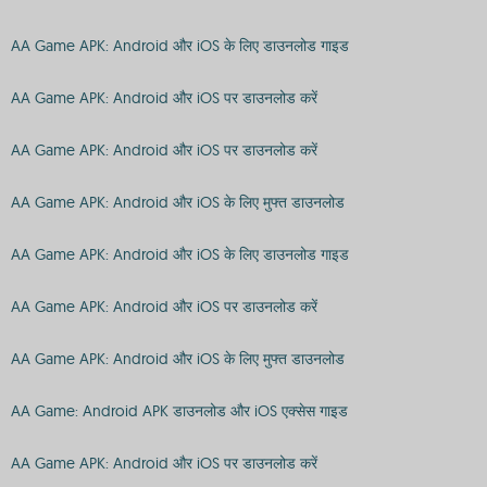
AA Game APK: Android और iOS के लिए डाउनलोड गाइड
AA Game APK: Android और iOS पर डाउनलोड करें
AA Game APK: Android और iOS पर डाउनलोड करें
AA Game APK: Android और iOS के लिए मुफ्त डाउनलोड
AA Game APK: Android और iOS के लिए डाउनलोड गाइड
AA Game APK: Android और iOS पर डाउनलोड करें
AA Game APK: Android और iOS के लिए मुफ्त डाउनलोड
AA Game: Android APK डाउनलोड और iOS एक्सेस गाइड
AA Game APK: Android और iOS पर डाउनलोड करें