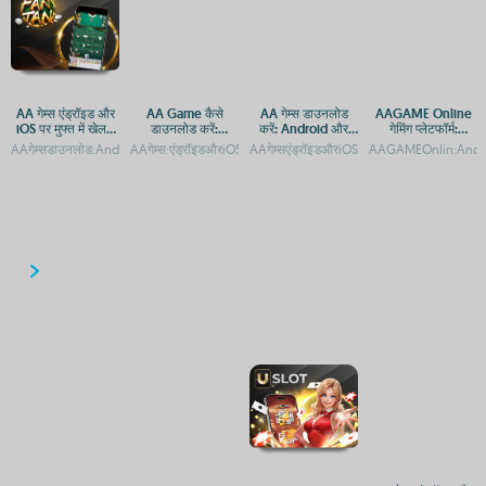
AA गेम्स एंड्रॉइड और
AA Game कैसे
AA गेम्स डाउनलोड
AAGAME Online
iOS पर मुफ्त में खेलने
डाउनलोड करें:
करें: Android और
गेमिंग प्लेटफॉर्म:
के लिए
Android और iOS
iOS के लिए मुफ्त गेमिंग
Android और iOS पर
AAगेम्सडाउनलोड:AndroidऔरiOSकेलिएमुफ्तगेमिंगऐपAAगेम्स:AndroidऔरiOSपरमुफ्तगेमिंगएप्सA
AAगेम्स:एंड्रॉइडऔरiOSपरमुफ्तगेमिंगकाआनंदAAGame:AndroidऔरiOSपरमुफ
AAगेम्सएंड्रॉइडऔरiOSपरमुफ्तमेंडाउनलोडकरेंE
AAGAMEOnlin:Androi
गाइड
ऐप
एक्सेस