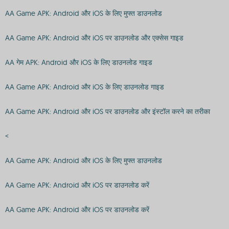
AA Game APK: Android और iOS के लिए मुफ्त डाउनलोड
AA Game APK: Android और iOS पर डाउनलोड और एक्सेस गाइड
AA गेम APK: Android और iOS के लिए डाउनलोड गाइड
AA Game APK: Android और iOS के लिए डाउनलोड गाइड
AA Game APK: Android और iOS पर डाउनलोड और इंस्टॉल करने का तरीका
<
AA Game APK: Android और iOS के लिए मुफ्त डाउनलोड
AA Game APK: Android और iOS पर डाउनलोड करें
AA Game APK: Android और iOS पर डाउनलोड करें