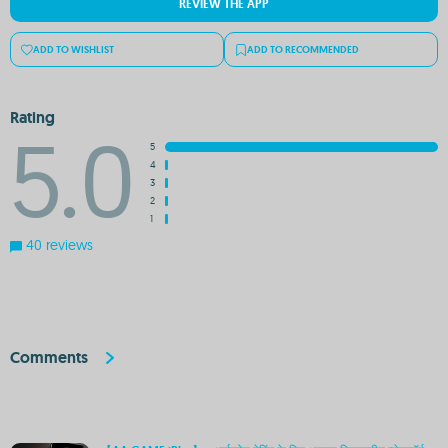
REVIEW THE APP
ADD TO WISHLIST
ADD TO RECOMMENDED
Rating
5.0
5
4
3
2
1
40 reviews
Comments