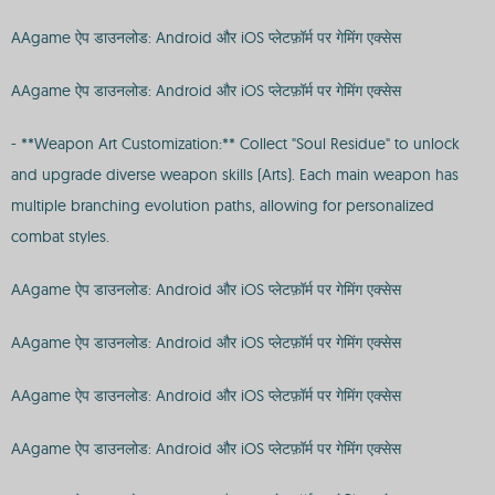
AAgame ऐप डाउनलोड: Android और iOS प्लेटफ़ॉर्म पर गेमिंग एक्सेस
AAgame ऐप डाउनलोड: Android और iOS प्लेटफ़ॉर्म पर गेमिंग एक्सेस
- **Weapon Art Customization:** Collect "Soul Residue" to unlock
and upgrade diverse weapon skills (Arts). Each main weapon has
multiple branching evolution paths, allowing for personalized
combat styles.
AAgame ऐप डाउनलोड: Android और iOS प्लेटफ़ॉर्म पर गेमिंग एक्सेस
AAgame ऐप डाउनलोड: Android और iOS प्लेटफ़ॉर्म पर गेमिंग एक्सेस
AAgame ऐप डाउनलोड: Android और iOS प्लेटफ़ॉर्म पर गेमिंग एक्सेस
AAgame ऐप डाउनलोड: Android और iOS प्लेटफ़ॉर्म पर गेमिंग एक्सेस