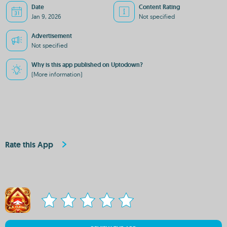
Date
Content Rating
Jan 9, 2026
Not specified
Advertisement
Not specified
Why is this app published on Uptodown?
(More information)
Rate this App