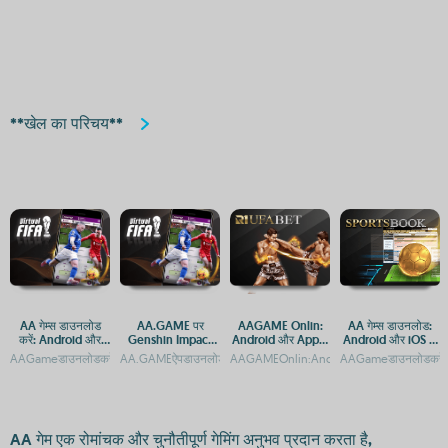
**खेल का परिचय**
AA गेम्स डाउनलोड
AA.GAME पर
AAGAME Onlin:
AA गेम्स डाउनलोड:
करें: Android और
Genshin Impact
Android और Apple
Android और iOS के
iOS के लिए मुफ्त एपीके
APK डाउनलोड और
प्लेटफ़ॉर्म पर एक्सेस और
लिए मुफ्त गेमिंग ऐप
AAGameडाउनलोडकरें:AndroidऔरiOSकेलिएमुफ्तगेमिंगएपAAGameडाउनलोडकरें:AndroidऔरiOS
AA.GAMEऐपडाउनलोडगाइड:AndroidऔरiOSप्लेटफ़ॉर्मपरएक्सेसAA.G
AAGAMEOnlin:AndroidaurApplekAAGAMEOnl
AAGameडाउनलोडकरें:
Android पर एक्सेस
ऐप डाउनलोड
AA गेम एक रोमांचक और चुनौतीपूर्ण गेमिंग अनुभव प्रदान करता है,