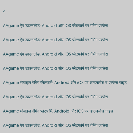
<
AAgame ऐप डाउनलोड: Android और iOS प्लेटफ़ॉर्म पर गेमिंग एक्सेस
AAgame ऐप डाउनलोड: Android और iOS प्लेटफ़ॉर्म पर गेमिंग एक्सेस
AAgame ऐप डाउनलोड: Android और iOS प्लेटफ़ॉर्म पर गेमिंग एक्सेस
AAgame ऐप डाउनलोड: Android और iOS प्लेटफ़ॉर्म पर गेमिंग एक्सेस
AAgame मोबाइल गेमिंग प्लेटफॉर्म: Android और iOS पर डाउनलोड व एक्सेस गाइड
AAgame ऐप डाउनलोड: Android और iOS प्लेटफ़ॉर्म पर गेमिंग एक्सेस
AAgame मोबाइल गेमिंग प्लेटफॉर्म: Android और iOS पर डाउनलोड गाइड
AAgame ऐप डाउनलोड: Android और iOS प्लेटफ़ॉर्म पर गेमिंग एक्सेस