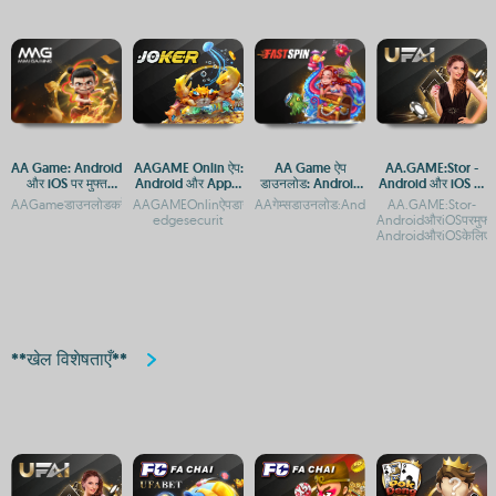
AA Game: Android
AAGAME Onlin ऐप:
AA Game ऐप
AA.GAME:Stor -
और iOS पर मुफ्त
Android और Apple
डाउनलोड: Android
Android और iOS पर
डाउनलोड और एक्सेस
पर मुफ्त डाउनलोड
और iOS प्लेटफ़ॉर्म पर
मुफ्त गेम्स डाउनलोड
AAGameडाउनलोडकरें:AndroidऔरiOSकेलिएमुफ्तगेमिंगऐपAAगेम्सडाउनलोड:AndroidऔरiOSपरमुफ्त
AAGAMEOnlinऐपडाउनलोड:AndroidऔरiOSप्लेटफ़ॉर्मगाइडExperience
AAगेम्सडाउनलोड:AndroidऔरiOSपरमुफ्तगेमिं
AA.GAME:Stor-
गाइड
गेमिंग अनुभव
करें
edgesecurit
AndroidऔरiOSपरमुफ्त
AndroidऔरiOSकेलिएमु
**खेल विशेषताएँ**