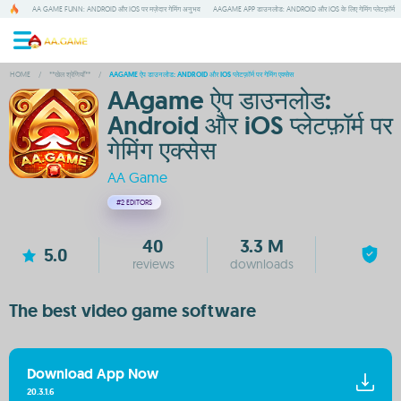
AA GAME FUNN: ANDROID और IOS पर मज़ेदार गेमिंग अनुभव
AAGAME APP डाउनलोड: ANDROID और IOS के लिए गेमिंग प्लेटफ़ॉर्म
HOME
/
**खेल श्रेणियाँ**
/
AAGAME ऐप डाउनलोड: ANDROID और IOS प्लेटफ़ॉर्म पर गेमिंग एक्सेस
AAgame ऐप डाउनलोड:
Android और iOS प्लेटफ़ॉर्म पर
गेमिंग एक्सेस
AA Game
#2
EDITORS
40
3.3 M
5.0
reviews
downloads
The best video game software
Download App Now
20.3.1.6