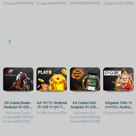
Android और iOS पर
और iOS प्लेटफ़ॉर्म पर
iOS के लिए मुफ्त ऐप
और iOS प्लेटफ़ॉर्म पर
AAgameऐपडाउनलोड:AndroidऔरiOSप्लेटफ़ॉर्मपरगेमिंगएक्सेसAAgameऐपडाउनलोड:AndroidऔरiO
AAgameऐपडाउनलोड:AndroidऔरiOSप्लेटफ़ॉर्मपरगेमिंगएक्सेसAAgameऐ
AAगेम्सएंड्रॉइडऔरiOSपरमुफ्तमेंडाउनलोडकरें
AAgameOfficऐपडाउनलो
डाउनलोड व एक्सेस
गेमिंग एक्सेस
एक्सेस
एक्सेस गाइड
गाइड
AA Game:Down -
AA गेम्स ऐप: Android
AA Game:Onli -
AAgame Offic ऐप
Android और iOS पर
और iOS पर मुफ्त गेमिंग
Android और iOS पर
डाउनलोड: Android
डाउनलोड और इंस्टॉल
का आनंद
मुफ्त गेमिंग एप
और iOS प्लेटफ़ॉर्म पर
AAGame:Down-
AAगेम्स:AndroidऔरiOSपरमुफ्तगेमिंगकाआनंद
AAGame:Onli-
AAgameOfficऐपडाउनलोड
करने का तरीका
एक्सेस गाइड
AndroidऔरiOSपरडाउनलोडकरेंAAGame:Down-
AndroidऔरiOSपरमुफ्तडाउनलोडऔरगेमिंगएक्से
AndroidऔरiOSपरडाउनलोडकरेंAAGame:Down-
AndroidऔरiOSपरमुफ्तगेमिं
An