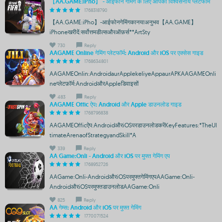
【AA.GAME:iPho】 - आईफोन गेमिंग के लिए आपका विश्वसनीय प्लेटफॉर्म
1768318790
【AA.GAME:iPho】-आईफोनगेमिंगकानयाअनुभव【AA.GAME】
iPhoneखरीदें:सर्वोत्तमडील्सऔरऑफ़र्स**ArtSty
730
Reply
AAGAME Online गेमिंग प्लेटफॉर्म: Android और iOS पर एक्सेस गाइड
1768634801
AAGAMEOnlin:AndroidaurApplekeliyeAppaurAPKAAGAMEOnli
neप्लेटफ़ॉर्म:AndroidऔरAppleडिवाइसों
483
Reply
AAGAME Offic ऐप: Android और Apple डाउनलोड गाइड
1768796838
AAGAMEOfficऐप:AndroidऔरiOSपरडाउनलोडकरेंKeyFeatures:*TheUl
timateArenaofStrategyandSkill*A
339
Reply
AA Game:Onli - Android और iOS पर मुफ्त गेमिंग एप
1768952726
AAGame:Onli-AndroidऔरiOSपरमुफ्तगेमिंगएपAAGame:Onli-
AndroidऔरiOSपरमुफ्तडाउनलोडAAGame:Onli
825
Reply
AA गेम्स: Android और iOS पर मुफ्त गेमिंग
1770071524