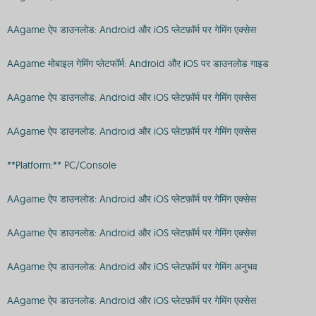
AAgame ऐप डाउनलोड: Android और iOS प्लेटफ़ॉर्म पर गेमिंग एक्सेस
AAgame मोबाइल गेमिंग प्लेटफॉर्म: Android और iOS पर डाउनलोड गाइड
AAgame ऐप डाउनलोड: Android और iOS प्लेटफ़ॉर्म पर गेमिंग एक्सेस
AAgame ऐप डाउनलोड: Android और iOS प्लेटफ़ॉर्म पर गेमिंग एक्सेस
**Platform:** PC/Console
AAgame ऐप डाउनलोड: Android और iOS प्लेटफ़ॉर्म पर गेमिंग एक्सेस
AAgame ऐप डाउनलोड: Android और iOS प्लेटफ़ॉर्म पर गेमिंग एक्सेस
AAgame ऐप डाउनलोड: Android और iOS प्लेटफ़ॉर्म पर गेमिंग अनुभव
AAgame ऐप डाउनलोड: Android और iOS प्लेटफ़ॉर्म पर गेमिंग एक्सेस