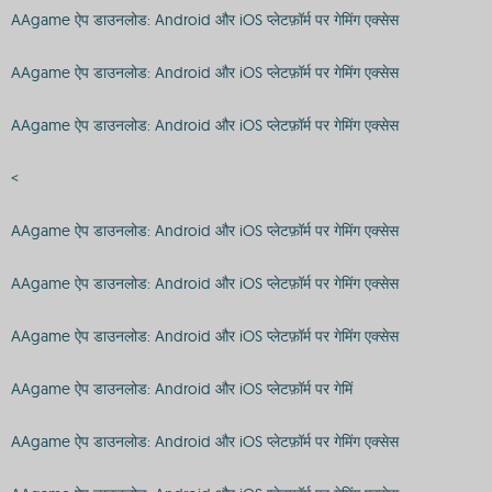
AAgame ऐप डाउनलोड: Android और iOS प्लेटफ़ॉर्म पर गेमिंग एक्सेस
AAgame ऐप डाउनलोड: Android और iOS प्लेटफ़ॉर्म पर गेमिंग एक्सेस
AAgame ऐप डाउनलोड: Android और iOS प्लेटफ़ॉर्म पर गेमिंग एक्सेस
<
AAgame ऐप डाउनलोड: Android और iOS प्लेटफ़ॉर्म पर गेमिंग एक्सेस
AAgame ऐप डाउनलोड: Android और iOS प्लेटफ़ॉर्म पर गेमिंग एक्सेस
AAgame ऐप डाउनलोड: Android और iOS प्लेटफ़ॉर्म पर गेमिंग एक्सेस
AAgame ऐप डाउनलोड: Android और iOS प्लेटफ़ॉर्म पर गेमिं
AAgame ऐप डाउनलोड: Android और iOS प्लेटफ़ॉर्म पर गेमिंग एक्सेस