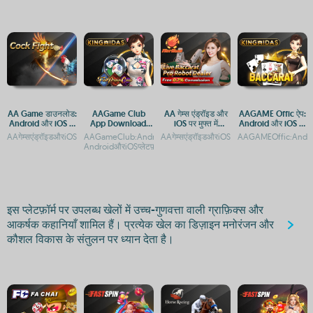
AA Game डाउनलोड:
AAGame Club
AA गेम्स एंड्रॉइड और
AAGAME Offic ऐप:
Android और iOS के
App Download:
iOS पर मुफ्त में
Android और iOS पर
लिए मुफ्त गेमिंग एप
Android & iOS APK
डाउनलोड करें
डाउनलोड करें
AAगेम्सएंड्रॉइडऔरiOSपरमुफ्तमेंखेलनेकेलिएडाउनलोडकरेंAAगेम्सडाउनलोड:AndroidऔरiOSपरमुफ्तगेम
AAGameClub:AndroidऔरiOSकेलिएऐपडाउनलोडगाइडAAGameClubऐ
AAगेम्सएंड्रॉइडऔरiOSपरमुफ्तमेंखेलनेकेलिएड
AAGAMEOffic:Andro
Access Guide
AndroidऔरiOSप्लेटफ़ॉर्मपरएक
इस प्लेटफ़ॉर्म पर उपलब्ध खेलों में उच्च-गुणवत्ता वाली ग्राफ़िक्स और
आकर्षक कहानियाँ शामिल हैं। प्रत्येक खेल का डिज़ाइन मनोरंजन और
कौशल विकास के संतुलन पर ध्यान देता है।