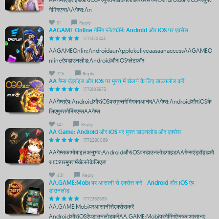
गेमिंगएप्सAAगेम्स:An
91
Reply
AAGAME Online गेमिंग प्लेटफॉर्म: Android और iOS पर एक्सेस
1771372743
AAGAMEOnlin:AndroidaurApplekeliyeaasaanaccessAAGAMEO
nlineऐपडाउनलोड:AndroidऔरiOSप्लेटफ़ॉर
725
Reply
AA गेम्स एंड्रॉइड और iOS पर मुफ्त में खेलने के लिए डाउनलोड करें
1772103973
AAगेम्सऐप:AndroidऔरiOSपरमुफ्तगेमिंगकाआनंदAAगेम्स:AndroidऔरiOSके
लिएमुफ्तगेमिंगएप्सAAगेम्स
141
Reply
AA Game: Android और iOS पर मुफ्त डाउनलोड और एक्सेस
1772280069
AAगेम्सकामोबाइलअनुभव:AndroidऔरiOSपरडाउनलोडगाइडAAगेम्सएंड्रॉइडऔ
रiOSपरमुफ्तमेंखेलनेकेलिएडा
431
Reply
AA.GAME:Mobi पर आसानी से एक्सेस करें - Android और iOS ऐप
डाउनलोड
1772352539
AA.GAME:Mobiपरआसानीसेएक्सेसकरें-
AndroidऔरiOSऐपडाउनलोडकरेंAA.GAME:Mobiपरगेमिंगऐप्सकाआसानए