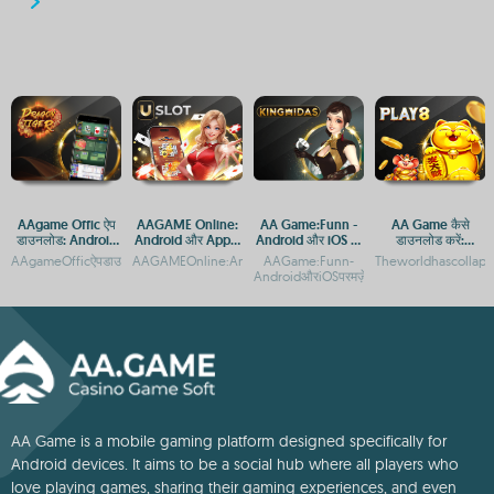
AAgame Offic ऐप
AAGAME Online:
AA Game:Funn -
AA Game कैसे
डाउनलोड: Android
Android और Apple
Android और iOS पर
डाउनलोड करें:
और iOS प्लेटफ़ॉर्म पर
पर आसान एक्सेस
मज़ेदार गेमिंग अनुभव
Android और iOS
AAgameOfficऐपडाउनलोड:AndroidऔरiOSप्लेटफ़ॉर्मपरगेमिंगएक्सेसAAgameOfficऐपडाउनलोड:
AAGAMEOnline:AndroidऔरiOSपरमुफ्तडाउनलोडऔरएक्सेसAAGAMEO
AAGame:Funn-
Theworldhascollapse
एक्सेस गाइड
गाइड
AndroidऔरiOSपरमज़ेदारगेमिंगअनुभव**Gamep
AA Game is a mobile gaming platform designed specifically for
Android devices. It aims to be a social hub where all players who
love playing games, sharing their gaming experiences, and even