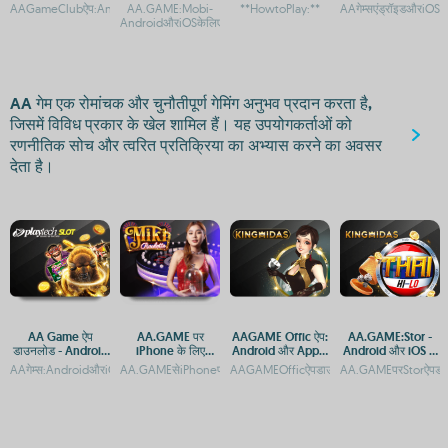
Android & iOS APK
Android और iOS के
डाउनलोड और प्ले
iOS पर मुफ्त गेमिंग एप
AAGameClubऐप:AndroidऔरiOSपरगेमिंगकानयाअनुभवAAGameClubApp:AndroidऔरiOSपर
AA.GAME:Mobi-
**HowtoPlay:**
AAगेम्सएंड्रॉइडऔरiOSपरम
Access Guide
लिए एक्सेस
AndroidऔरiOSकेलिएऐपडाउनलोडकरेंAA.GAME:MobiपरAndroidऔरi
AA गेम एक रोमांचक और चुनौतीपूर्ण गेमिंग अनुभव प्रदान करता है,
जिसमें विविध प्रकार के खेल शामिल हैं। यह उपयोगकर्ताओं को
रणनीतिक सोच और त्वरित प्रतिक्रिया का अभ्यास करने का अवसर
देता है।
AA Game ऐप
AA.GAME पर
AAGAME Offic ऐप:
AA.GAME:Stor -
डाउनलोड - Android
iPhone के लिए
Android और Apple
Android और iOS के
और iOS प्लेटफ़ॉर्म पर
Android ऐप्स कैसे
पर डाउनलोड करें
लिए मुफ्त ऐप डाउनलोड
AAगेम्स:AndroidऔरiOSपरमुफ्तगेमिंगएप्सAAगेम्सएंड्रॉइडऔरiOSपरमुफ्तमेंडाउनलोडकरेंAAGame:A
AA.GAMEसेiPhoneपरGenshinImpactAPKडाउनलोडऔरइंस्टॉलगाइड
AAGAMEOfficऐपडाउनलोड:AndroidऔरiOSप्लेट
AA.GAMEपरStorऐपडाउ
गेमिंग अनुभव
डाउनलोड करें