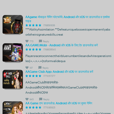
AAgame मोबाइल गेमिंग प्लेटफॉर्म: Android और iOS पर डाउनलोड व एक्सेस
गाइड
1768561636
***AbilityAssimilation:**Defeatuniquebossestopermanentlyabs
orbtheirsignatureskills,creat
773
Reply
AA.GAME:Mobi - Android और iOS के लिए ऐप डाउनलोड करें
1768639540
Playersracetoconnecttheirbluenumbertilesandwhiteoperationti
les(+,–,×,÷,=)toformvalidequa
197
Reply
AAGame Club App: Android और iOS पर डाउनलोड करें
1771057377
AAGameClubऐपडाउनलोड-
AndroidऔरiOSप्लेटफ़ॉर्मपरएक्सेसAAGameClubएप्पडाउनलोड-
AndroidऔरiOSप्ल
945
Reply
AA Game एप्प डाउनलोड: Android और iOS पर मुफ्त गेमिंग
1771085925
AAगेम्सएंड्रॉइडऔरiOSपरमुफ्तमेंडाउनलोडकरेंAAगेम्स:AndroidऔरiOSपरमुफ्त