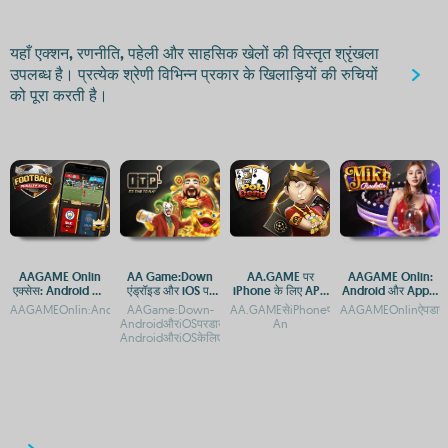
यहाँ एक्शन, रणनीति, पहेली और साहसिक खेलों की विस्तृत श्रृंखला
उपलब्ध है। प्रत्येक श्रेणी विभिन्न प्रकार के खिलाड़ियों की रुचियों
को पूरा करती है।
AAGAME Onlin
AA Game:Down
AA.GAME पर
AAGAME Onlin:
एक्सेस: Android और
एंड्रॉइड और iOS पर
iPhone के लिए APK
Android और Apple
Apple के लिए APP
डाउनलोड करें
डाउनलोड और गेम
के लिए एक्सेस और
AAGAMEOnlin:AndroidऔरAppleप्लेटफ़ॉर्मपरएक्सेसकरेंAAGAMEOnlin:AndroidऔरiOSकेल
AAGame:Down-
AA.GAMEसेiPhoneपरGenshinImpactAPKडाउन
AAGAMEOnlinऐपडाउनल
और APK डाउनलोड
एक्सेस गाइड
APP डाउनलोड
AndroidऔरiOSपरडाउनलोडकAAGame:Down-
An
AndroidऔरiOSकेलिएडाउनलोडगाइडAAGame:Downकाए