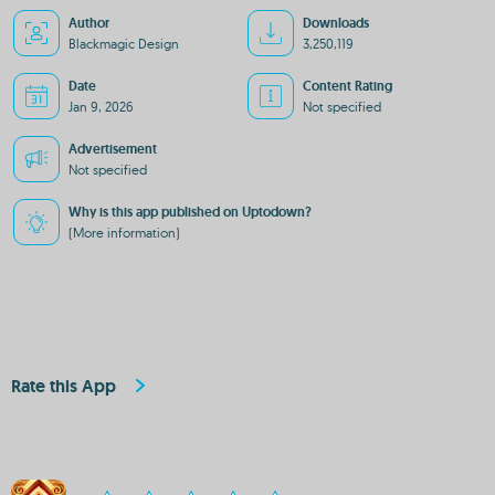
Author
Downloads
Blackmagic Design
3,250,119
Date
Content Rating
Jan 9, 2026
Not specified
Advertisement
Not specified
Why is this app published on Uptodown?
(More information)
Rate this App