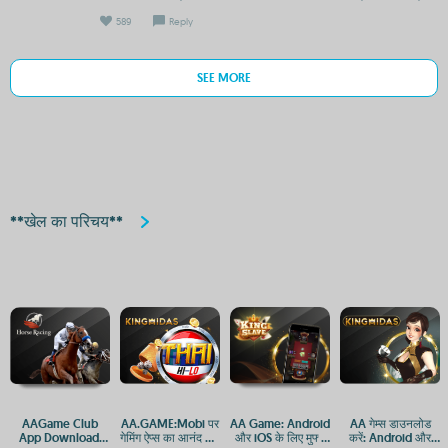
589
Reply
SEE MORE
**खेल का परिचय**
AAGame Club
AA.GAME:Mobi पर
AA Game: Android
AA गेम्स डाउनलोड
App Download:
गेमिंग ऐप्स का आनंद लें -
और iOS के लिए मुफ्त
करें: Android और