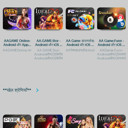
AAGAME Online:
AA.GAME:Stor -
AA Game डाउनलोड:
AA Game:Funn -
Android और Apple
Android और iOS के
Android और iOS के
Android और iOS पर
डिवाइस पर एक्सेस करें
लिए मुफ्त ऐप डाउनलोड
लिए मुफ्त गेमिंग ऐप
मज़ेदार गेमिंग अनुभव
AAGAMEOnline:AndroidऔरiOSपरAPPडाउनलोडकरेंAAGAMEOnlin:AndroidaurApplekeli
AA.GAME:Stor-
AAगेम्सडाउनलोड:AndroidऔरiOSपरमुफ्तगेमिंगए
AAGame:Funn-
करें
AndroidऔरiOSकेलिएमुफ्तऐपडाउनलोडकरेंAA.GAME:Stor-
AndroidऔरiOSपरमज़ेद
AndroidऔरiOSकेलिएमुफ्तगेमडा
AndroidऔरiOSपरमज़ेदा
**खेल श्रेणियाँ**