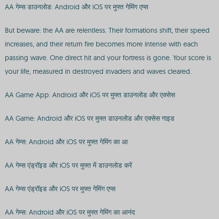
AA गेम्स डाउनलोड: Android और iOS पर मुफ्त गेमिंग एप्स
But beware: the AA are relentless. Their formations shift, their speed
increases, and their return fire becomes more intense with each
passing wave. One direct hit and your fortress is gone. Your score is
your life, measured in destroyed invaders and waves cleared.
AA Game App: Android और iOS पर मुफ्त डाउनलोड और एक्सेस
AA Game: Android और iOS पर मुफ्त डाउनलोड और एक्सेस गाइड
AA गेम्स: Android और iOS पर मुफ्त गेमिंग का आ
AA गेम्स एंड्रॉइड और iOS पर मुफ्त में डाउनलोड करें
AA गेम्स एंड्रॉइड और iOS पर मुफ्त गेमिंग एप्स
AA गेम्स: Android और iOS पर मुफ्त गेमिंग का आनंद