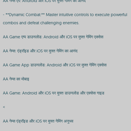
AA गेम्स ऐप: Android और iOS पर मुफ्त गेमिंग का आनंद
- **Dynamic Combat:** Master intuitive controls to execute powerful
combos and defeat challenging enemies.
AA Game एप्प डाउनलोड: Android और iOS पर मुफ्त गेमिंग एक्सेस
AA गेम्स: एंड्रॉइड और iOS पर मुफ्त गेमिंग का आनंद
AA Game App डाउनलोड: Android और iOS पर मुफ्त गेमिंग एक्सेस
AA गेम्स का मोबाइ
AA Game: Android और iOS पर मुफ्त डाउनलोड और एक्सेस गाइड
<
AA गेम्स एंड्रॉइड और iOS पर मुफ्त गेमिंग अनुभव