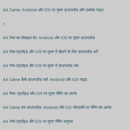
AA Game: Android और iOS पर मुफ्त डाउनलोड और एक्सेस गाइड
<
AA गेम्स का मोबाइल ऐप: Android और iOS पर मुफ्त डाउनलोड
AA गेम्स एंड्रॉइड और iOS पर मुफ्त में खेलने के लिए डाउनलोड करें
AA गेम्स एंड्रॉइड और iOS पर मुफ्त में डाउनलोड करें
AA Game कैसे डाउनलोड करें: Android और iOS गाइड
AA गेम्स: एंड्रॉइड और iOS पर मुफ्त गेमिंग का आनंद
AA Game एप्प डाउनलोड: Android और iOS प्लेटफ़ॉर्म पर गेमिंग का आनंद
AA गेम्स एंड्रॉइड और iOS पर मुफ्त गेमिंग अनुभव