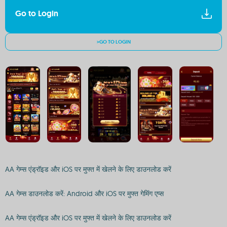
Go to Login
>GO TO LOGIN
AA गेम्स एंड्रॉइड और iOS पर मुफ्त में खेलने के लिए डाउनलोड करें
AA गेम्स डाउनलोड करें: Android और iOS पर मुफ्त गेमिंग एप्स
AA गेम्स एंड्रॉइड और iOS पर मुफ्त में खेलने के लिए डाउनलोड करें