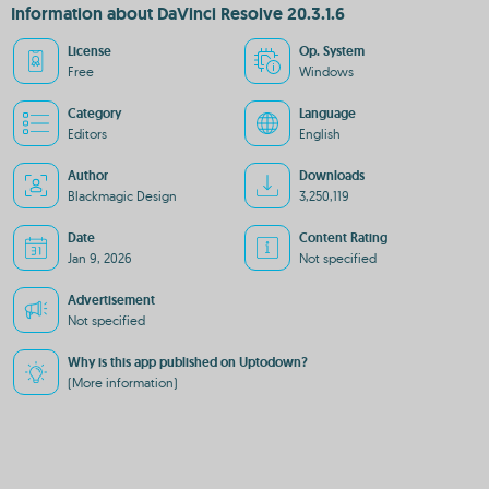
Information about DaVinci Resolve 20.3.1.6
License
Op. System
Free
Windows
Category
Language
Editors
English
Author
Downloads
Blackmagic Design
3,250,119
Date
Content Rating
Jan 9, 2026
Not specified
Advertisement
Not specified
Why is this app published on Uptodown?
(More information)