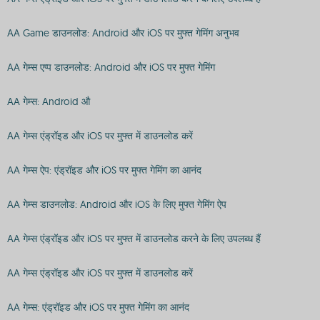
AA Game डाउनलोड: Android और iOS पर मुफ्त गेमिंग अनुभव
AA गेम्स एप्प डाउनलोड: Android और iOS पर मुफ्त गेमिंग
AA गेम्स: Android औ
AA गेम्स एंड्रॉइड और iOS पर मुफ्त में डाउनलोड करें
AA गेम्स ऐप: एंड्रॉइड और iOS पर मुफ्त गेमिंग का आनंद
AA गेम्स डाउनलोड: Android और iOS के लिए मुफ्त गेमिंग ऐप
AA गेम्स एंड्रॉइड और iOS पर मुफ्त में डाउनलोड करने के लिए उपलब्ध हैं
AA गेम्स एंड्रॉइड और iOS पर मुफ्त में डाउनलोड करें
AA गेम्स: एंड्रॉइड और iOS पर मुफ्त गेमिंग का आनंद