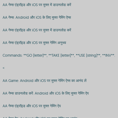
AA गेम्स एंड्रॉइड और iOS पर मुफ्त में डाउनलोड करें
AA गेम्स: Android और iOS के लिए मुफ्त गेमिंग ऐप्स
AA गेम्स एंड्रॉइड और iOS पर मुफ्त में डाउनलोड करें
AA गेम्स एंड्रॉइड और iOS पर मुफ्त गेमिंग अनुभव
Commands: **GO [letter]**, **TAKE [letter]**, **USE [string]**, **INV**.
<
AA Game: Android और iOS पर मुफ्त गेमिंग ऐप्स का आनंद लें
AA गेम्स डाउनलोड करें: Android और iOS के लिए मुफ्त गेमिंग ऐप
AA गेम्स एंड्रॉइड और iOS पर मुफ्त गेमिंग ऐप