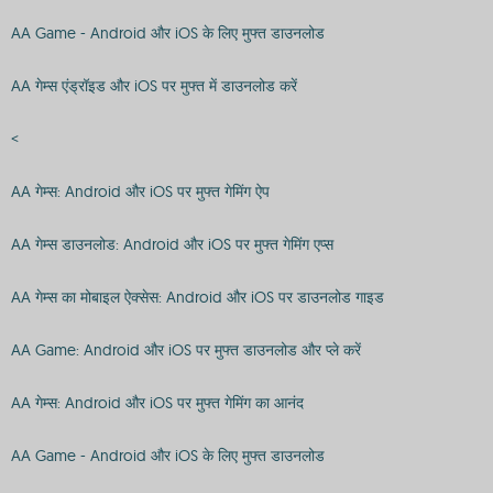
AA Game - Android और iOS के लिए मुफ्त डाउनलोड
AA गेम्स एंड्रॉइड और iOS पर मुफ्त में डाउनलोड करें
<
AA गेम्स: Android और iOS पर मुफ्त गेमिंग ऐप
AA गेम्स डाउनलोड: Android और iOS पर मुफ्त गेमिंग एप्स
AA गेम्स का मोबाइल ऐक्सेस: Android और iOS पर डाउनलोड गाइड
AA Game: Android और iOS पर मुफ्त डाउनलोड और प्ले करें
AA गेम्स: Android और iOS पर मुफ्त गेमिंग का आनंद
AA Game - Android और iOS के लिए मुफ्त डाउनलोड