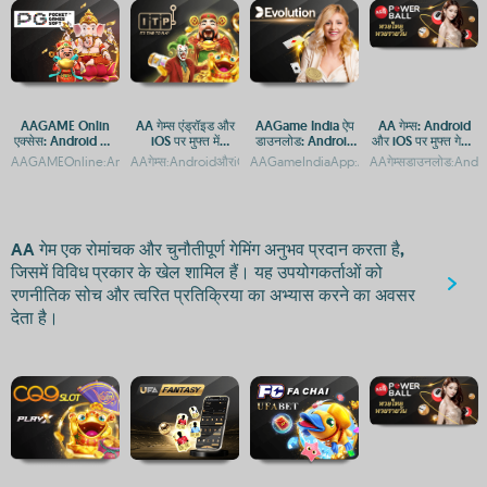
AAGAME Onlin
AA गेम्स एंड्रॉइड और
AAGame India ऐप
AA गेम्स: Android
एक्सेस: Android और
iOS पर मुफ्त में
डाउनलोड: Android
और iOS पर मुफ्त गेमिंग
Apple के लिए APP
डाउनलोड करने के लिए
और iOS प्लेटफ़ॉर्म पर
ऐप्स
AAGAMEOnline:AndroidऔरAppleडिवाइसपरएक्सेसकरेंAAGAMEOnlinएक्सेस:Androidऔर
AAगेम्स:AndroidऔरiOSकेलिएमुफ्तगेमिंगऐपAAगेम्स:AndroidऔरiOSपरमुफ्तग
AAGameIndiaApp:AndroidऔरiOSपरडाउनलो
AAगेम्सडाउनलोड:Andro
और APK
उपलब्ध हैं
एक्सेस
AA गेम एक रोमांचक और चुनौतीपूर्ण गेमिंग अनुभव प्रदान करता है,
जिसमें विविध प्रकार के खेल शामिल हैं। यह उपयोगकर्ताओं को
रणनीतिक सोच और त्वरित प्रतिक्रिया का अभ्यास करने का अवसर
देता है।